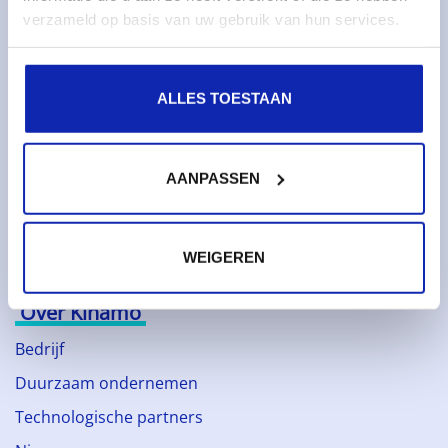
verzameld op basis van uw gebruik van hun services.
Monitoring & metrics
Cloud servers
Cloudopslag
ALLES TOESTAAN
Diensten
AANPASSEN
Domeinnamen
SSL certificaten
Webhosting
WEIGEREN
Over Kinamo
Bedrijf
Duurzaam ondernemen
Technologische partners