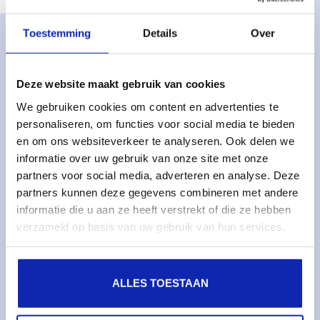
Toestemming
Details
Over
Oplossingen
Managed services
Deze website maakt gebruik van cookies
Dedicated servers
We gebruiken cookies om content en advertenties te
personaliseren, om functies voor social media te bieden
Monitoring & metrics
en om ons websiteverkeer te analyseren. Ook delen we
Cloud servers
informatie over uw gebruik van onze site met onze
Cloudopslag
partners voor social media, adverteren en analyse. Deze
partners kunnen deze gegevens combineren met andere
informatie die u aan ze heeft verstrekt of die ze hebben
Diensten
verzameld op basis van uw gebruik van hun services.
Domeinnamen
SSL certificaten
ALLES TOESTAAN
Webhosting