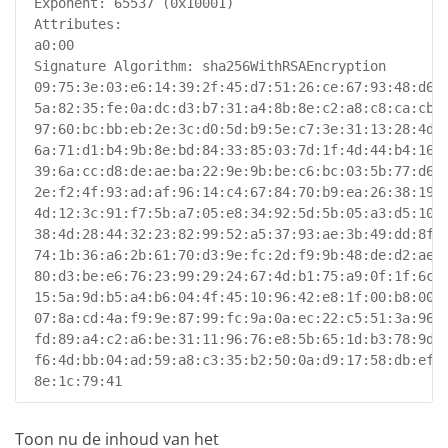
 Exponent: 65537 (0x10001)

 Attributes:

 a0:00

 Signature Algorithm: sha256WithRSAEncryption

 09:75:3e:03:e6:14:39:2f:45:d7:51:26:ce:67:93:48:d6:d
 5a:82:35:fe:0a:dc:d3:b7:31:a4:8b:8e:c2:a8:c8:ca:cb:0
 97:60:bc:bb:eb:2e:3c:d0:5d:b9:5e:c7:3e:31:13:28:4d:0
 6a:71:d1:b4:9b:8e:bd:84:33:85:03:7d:1f:4d:44:b4:16:c
 39:6a:cc:d8:de:ae:ba:22:9e:9b:be:c6:bc:03:5b:77:d6:f
 2e:f2:4f:93:ad:af:96:14:c4:67:84:70:b9:ea:26:38:19:7
 4d:12:3c:91:f7:5b:a7:05:e8:34:92:5d:5b:05:a3:d5:10:c
 38:4d:28:44:32:23:82:99:52:a5:37:93:ae:3b:49:dd:8f:4
 74:1b:36:a6:2b:61:70:d3:9e:fc:2d:f9:9b:48:de:d2:ae:9
 80:d3:be:e6:76:23:99:29:24:67:4d:b1:75:a9:0f:1f:6c:c
 15:5a:9d:b5:a4:b6:04:4f:45:10:96:42:e8:1f:00:b8:00:1
 07:8a:cd:4a:f9:9e:87:99:fc:9a:0a:ec:22:c5:51:3a:96:9
 fd:89:a4:c2:a6:be:31:11:96:76:e8:5b:65:1d:b3:78:9d:a
 f6:4d:bb:04:ad:59:a8:c3:35:b2:50:0a:d9:17:58:db:ef:7
 8e:1c:79:41
Toon nu de inhoud van het