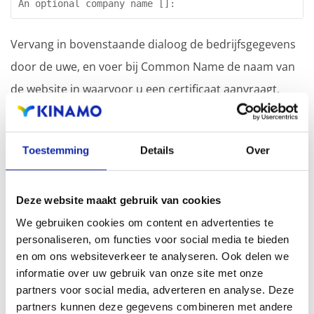
Vervang in bovenstaande dialoog de bedrijfsgegevens
door de uwe, en voer bij Common Name de naam van
de website in waarvoor u een certificaat aanvraagt.
Voor een wildcard certificaat dient u *.server.com in te
voeren.
Toestemming
Details
Over
U kan controleren of u wel de juiste gegevens in de CSR
hebt ingevoerd door het volgende commando:
Deze website maakt gebruik van cookies
We gebruiken cookies om content en advertenties te
[root@server certs]# openssl req -in www.server.com.c
personaliseren, om functies voor social media te bieden
Certificate Request:

en om ons websiteverkeer te analyseren. Ook delen we
 Data:

informatie over uw gebruik van onze site met onze
 Version: 0 (0x0)

partners voor social media, adverteren en analyse. Deze
 Subject: C=BE, ST=Antwerpen, L=Antwerpen, O=Kinamo N
partners kunnen deze gegevens combineren met andere
 Subject Public Key Info:
