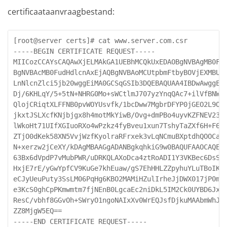
certificaataanvraagbestand:
[root@server certs]# cat www.server.com.csr

-----BEGIN CERTIFICATE REQUEST-----

MIICozCCAYsCAQAwXjELMAkGA1UEBhMCQkUxEDAOBgNVBAgMB0Fud
BgNVBAcMB0FudHdlcnAxEjAQBgNVBAoMCUtpbmFtbyBOVjEXMBUGA
LnNlcnZlci5jb20wggEiMA0GCSqGSIb3DQEBAQUAA4IBDwAwggEKA
Dj/6KHLqY/5+5tN+NHRG0Mo+sWCtlmJ707yzYnqQAc7+ilVfBNWdl
QlojCRiqtXLFFNB0pvWOYUsvfk/1bcDww7MgbrDFYP0jGEO2L9OF+
jkxtJSLXcfKNjbjgx8h4motMkYiwB/Ovg+dmPBo4uyvKZFNEV23zM
lWkoHt71UIfXGIuoRXo4wPzkz4fyBveu1xun7TshyTaZXf6H+F643
ZTjO0dKek58XN5VvjWzfKyolraRFrxek3vLqNCmuBXptdhQOOCaWX
N+xerzw2jCeXY/kDAgMBAAGgADANBgkqhkiG9w0BAQUFAAOCAQEAK
63Bx6dVpdP7vMubPWR/uDRKQLAXoDca4ztRoADI1Y3VKBec6DsS6k
HxjE7rE/yGwYpfCV9KuGe7khEuaw/gS7EhHHLZZpyhuYLuTBoIKCJ
eCJyUeuPuty3SsLM06PqHg6KBO2MAMiHZulIrheJjDWX017jP0mjk
e3KcS0ghCpPKmwmtm7fjNEnB0LgcaEc2niDkL5IM2Ck0UYBD6Jxdk
ResC/vbhf8GGvOh+SWryO1ngoNAIxXv0WrEQJsfDjkuMAAbmWhJYj
ZZ8MjgW5EQ==

-----END CERTIFICATE REQUEST-----