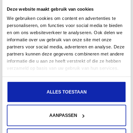
Deze website maakt gebruik van cookies
We gebruiken cookies om content en advertenties te
Meer lezen
personaliseren, om functies voor social media te bieden
en om ons websiteverkeer te analyseren. Ook delen we
informatie over uw gebruik van onze site met onze
partners voor social media, adverteren en analyse. Deze
HR-techbedrijf versnelt innovatie dankzij
partners kunnen deze gegevens combineren met andere
schaalbare AWS-infrastructuur en
informatie die u aan ze heeft verstrekt of die ze hebben
geautomatiseerde deployment pipelines
verzameld op basis van uw gebruik van hun services.
Onze klant, een vooraanstaande SaaS-aanbieder in de
ALLES TOESTAAN
HR sector, biedt zijn klanten een uiterst flexibel
platform voor het dynamisch creëren...
AANPASSEN
Meer lezen