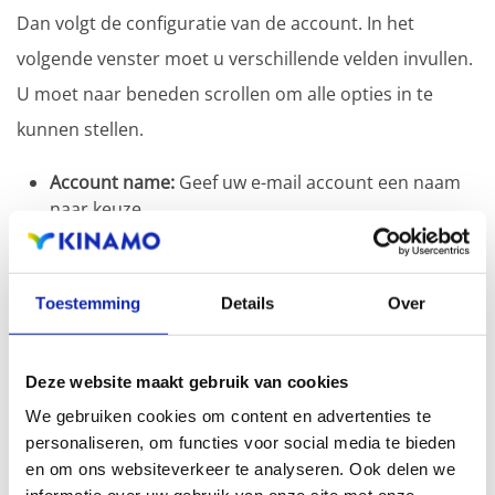
Dan volgt de configuratie van de account. In het
volgende venster moet u verschillende velden invullen.
U moet naar beneden scrollen om alle opties in te
kunnen stellen.
Account name:
Geef uw e-mail account een naam
naar keuze.
Your name:
De naam die u hier invult zal
weergegeven worden bij de ontvangers van uw e-
mails.
Toestemming
Details
Over
Incoming email server:
Hier vult u
in.kinamo.be:993
in.
Account type:
Hier kiest u voor IMAP4.
Deze website maakt gebruik van cookies
We gebruiken cookies om content en advertenties te
personaliseren, om functies voor social media te bieden
en om ons websiteverkeer te analyseren. Ook delen we