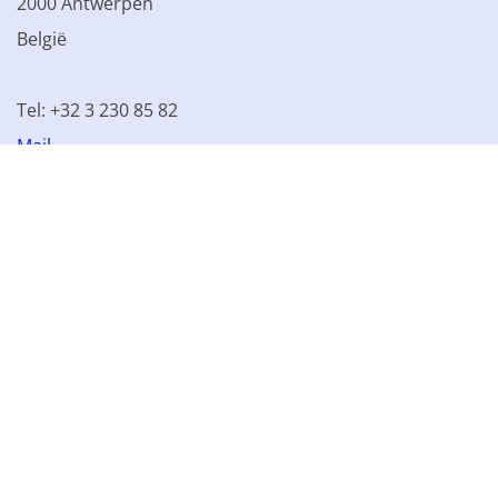
2000 Antwerpen
België
Tel: +32 3 230 85 82
Mail
BTW BE 0861.077.215
© 2003 - 2026 Kinamo NV
Alle prijzen excl. btw
Algemene
voorwaarden
Verkoopsvoorwaarden
Privacyverklaring