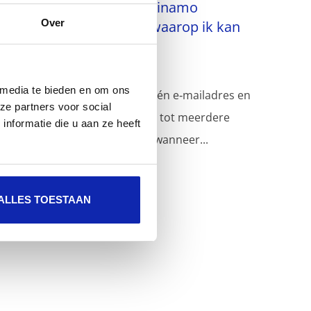
Waarom zie ik in MyKinamo
Over
meerdere bedrijven waarop ik kan
inloggen?
 media te bieden en om ons
In MyKinamo kunt u met één e‑mailadres en
ze partners voor social
één login toegang hebben tot meerdere
nformatie die u aan ze heeft
bedrijven. Dit is het geval wanneer...
ALLES TOESTAAN
Meer lezen