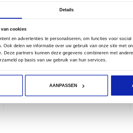
Hoe pas ik mijn bedrijfsgegevens
Details
aan?
 van cookies
Via MyKinamo kan u eenvoudig de
ent en advertenties te personaliseren, om functies voor social
adresgegevens van uw account aanpassen
. Ook delen we informatie over uw gebruik van onze site met on
(straat, nummer, postcode en stad).
e. Deze partners kunnen deze gegevens combineren met andere i
erzameld op basis van uw gebruik van hun services.
AANPASSEN
Meer lezen