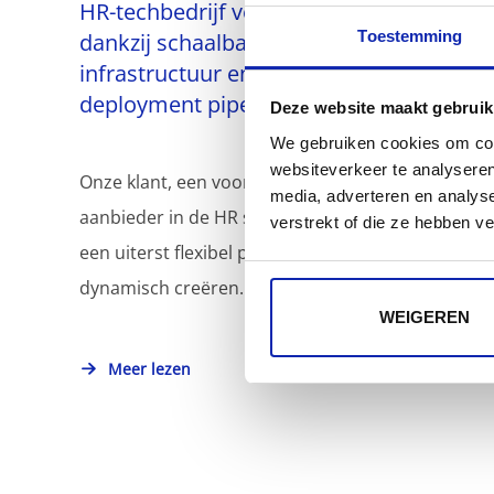
HR-techbedrijf versnelt innovatie
Toestemming
dankzij schaalbare AWS-
infrastructuur en geautomatiseerde
deployment pipelines
Deze website maakt gebruik
We gebruiken cookies om cont
websiteverkeer te analyseren
Onze klant, een vooraanstaande SaaS-
media, adverteren en analys
aanbieder in de HR sector, biedt zijn klanten
verstrekt of die ze hebben v
een uiterst flexibel platform voor het
dynamisch creëren...
WEIGEREN
Meer lezen