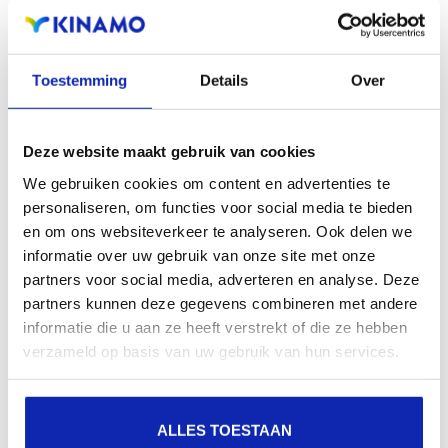
aanwezigheid en verbeterde aanwezigheid bij lokale
zoekresultaten in zoekmachines.
Toestemming
Details
Over
Registreer uw domeinnamen
Deze website maakt gebruik van cookies
We gebruiken cookies om content en advertenties te
personaliseren, om functies voor social media te bieden
en om ons websiteverkeer te analyseren. Ook delen we
informatie over uw gebruik van onze site met onze
partners voor social media, adverteren en analyse. Deze
partners kunnen deze gegevens combineren met andere
informatie die u aan ze heeft verstrekt of die ze hebben
verzameld op basis van uw gebruik van hun services.
ALLES TOESTAAN