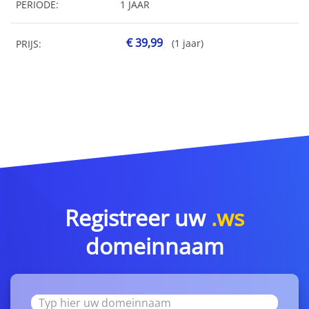
PERIODE:
1 JAAR
€ 39,99
(1 jaar)
PRIJS:
Registreer uw
.ws
domeinnaam