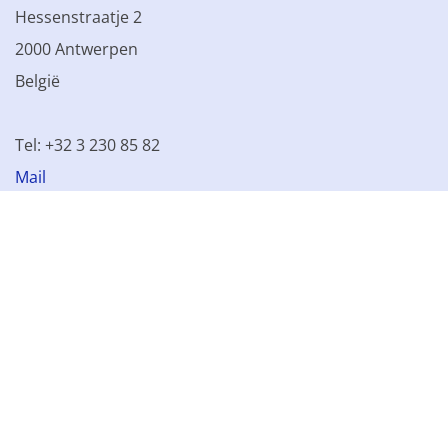
Hessenstraatje 2
2000 Antwerpen
België
Tel: +32 3 230 85 82
Mail
BTW BE 0861.077.215