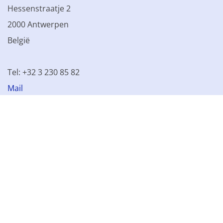
Hessenstraatje 2
2000 Antwerpen
België
Tel: +32 3 230 85 82
Mail
BTW BE 0861.077.215