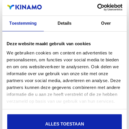
aanwezigheid en verbeterde aanwezigheid bij lokale
zoekresultaten in zoekmachines.
Toestemming
Details
Over
Registreer uw domeinnamen
Deze website maakt gebruik van cookies
We gebruiken cookies om content en advertenties te
personaliseren, om functies voor social media te bieden
en om ons websiteverkeer te analyseren. Ook delen we
informatie over uw gebruik van onze site met onze
partners voor social media, adverteren en analyse. Deze
partners kunnen deze gegevens combineren met andere
informatie die u aan ze heeft verstrekt of die ze hebben
verzameld op basis van uw gebruik van hun services.
ALLES TOESTAAN