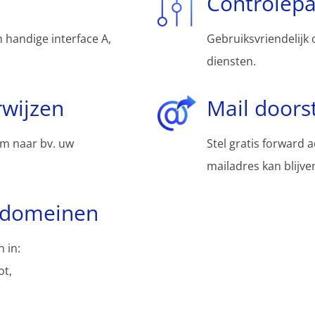
Controlep
 handige interface A,
Gebruiksvriendelijk 
diensten.
wijzen
Mail doors
m naar bv. uw
Stel gratis forward 
mailadres kan blijv
bdomeinen
 in:
ot,