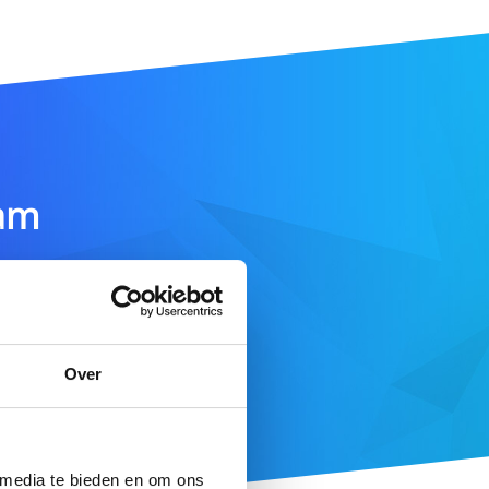
am
DOMEIN ZOEKEN
Over
e aanbod
 media te bieden en om ons