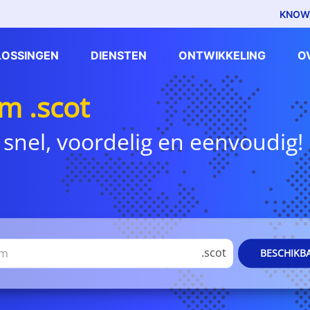
KNOW
LOSSINGEN
DIENSTEN
ONTWIKKELING
O
 .scot
 snel, voordelig en eenvoudig!
.scot
BESCHIKB