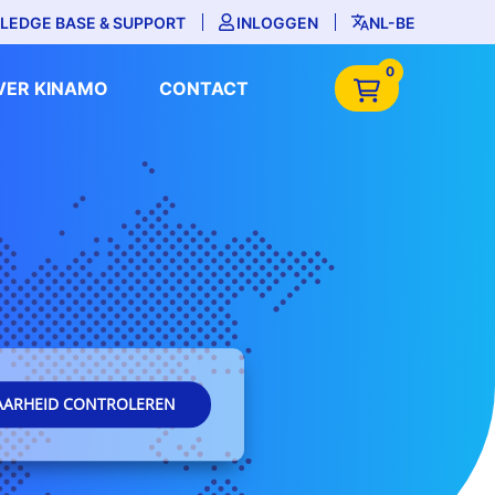
LEDGE BASE & SUPPORT
INLOGGEN
NL-BE
0
VER KINAMO
CONTACT
AARHEID CONTROLEREN