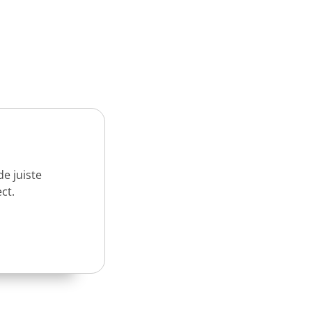
e juiste
ct.