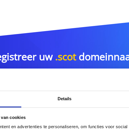
gistreer uw
.scot
domeinna
.scot
Details
r meer domeinnaamextensies?
Ontdek hier ons volledig
 van cookies
ent en advertenties te personaliseren, om functies voor social