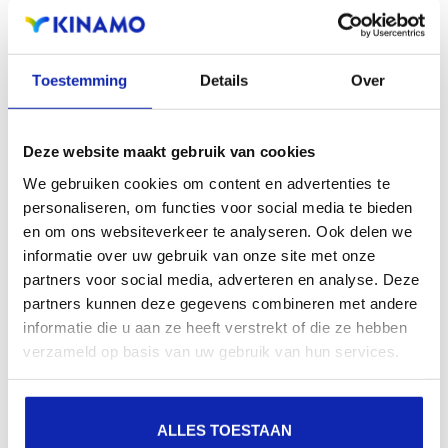
aanwezigheid en verbeterde aanwezigheid bij lokale
zoekresultaten in zoekmachines.
Toestemming
Details
Over
Registreer uw domeinnamen
Deze website maakt gebruik van cookies
We gebruiken cookies om content en advertenties te
personaliseren, om functies voor social media te bieden
en om ons websiteverkeer te analyseren. Ook delen we
informatie over uw gebruik van onze site met onze
partners voor social media, adverteren en analyse. Deze
partners kunnen deze gegevens combineren met andere
informatie die u aan ze heeft verstrekt of die ze hebben
verzameld op basis van uw gebruik van hun services.
ALLES TOESTAAN