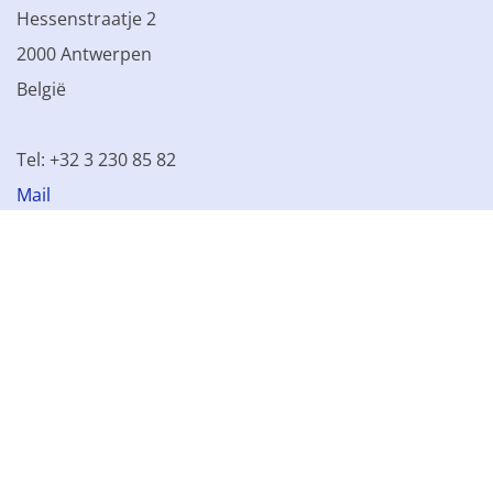
Hessenstraatje 2
2000 Antwerpen
België
Tel: +32 3 230 85 82
Mail
BTW BE 0861.077.215