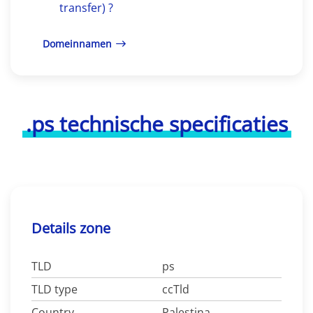
transfer) ?
Domeinnamen
.ps technische specificaties
Details zone
TLD
ps
TLD type
ccTld
Country
Palestina