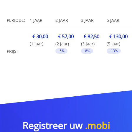
PERIODE:
1 JAAR
2 JAAR
3 JAAR
5 JAAR
€ 30,00
€ 57,00
€ 82,50
€ 130,00
(1 jaar)
(2 jaar)
(3 jaar)
(5 jaar)
PRIJS:
-5%
-8%
-13%
Registreer uw
.mobi