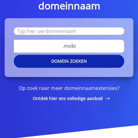
domeinnaam
.mobi
DOMEIN ZOEKEN
Op zoek naar meer domeinnaamextensies?
Ontdek hier ons volledige aanbod