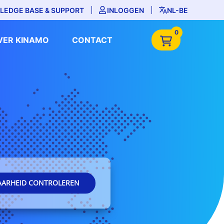
LEDGE BASE & SUPPORT
INLOGGEN
NL-BE
0
VER KINAMO
CONTACT
AARHEID CONTROLEREN