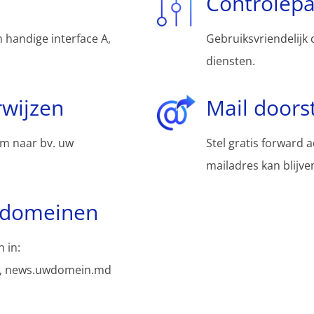
Controlep
 handige interface A,
Gebruiksvriendelijk 
diensten.
wijzen
Mail doors
m naar bv. uw
Stel gratis forward 
mailadres kan blijv
bdomeinen
 in:
, news.uwdomein.md