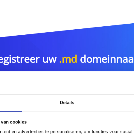
egistreer uw
.md
domeinna
.md
Details
r meer domeinnaamextensies?
Ontdek hier ons volledig
 van cookies
ent en advertenties te personaliseren, om functies voor social