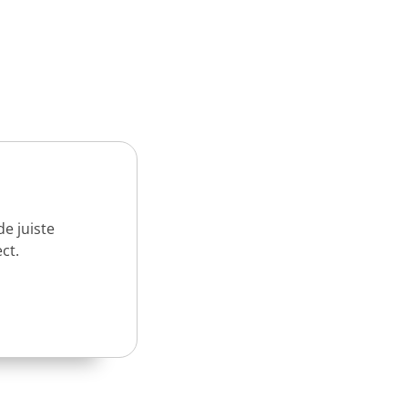
e juiste
ct.