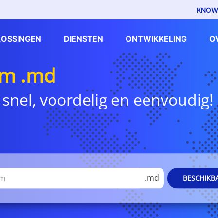
KNOW
LOSSINGEN
DIENSTEN
ONTWIKKELING
O
m .md
 snel, voordelig en eenvoudig!
.md
BESCHIKB