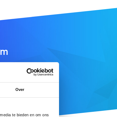
am
DOMEIN ZOEKEN
Over
e aanbod
 media te bieden en om ons