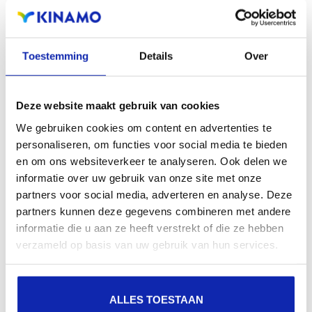
aanwezigheid en verbeterde aanwezigheid bij lokale
zoekresultaten in zoekmachines.
Toestemming
Details
Over
Registreer uw domeinnamen
Deze website maakt gebruik van cookies
We gebruiken cookies om content en advertenties te
personaliseren, om functies voor social media te bieden
en om ons websiteverkeer te analyseren. Ook delen we
informatie over uw gebruik van onze site met onze
partners voor social media, adverteren en analyse. Deze
partners kunnen deze gegevens combineren met andere
informatie die u aan ze heeft verstrekt of die ze hebben
verzameld op basis van uw gebruik van hun services.
ALLES TOESTAAN