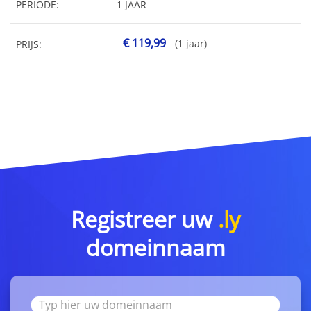
PERIODE:
1 JAAR
€ 119,99
(1 jaar)
PRIJS:
Registreer uw
.ly
domeinnaam