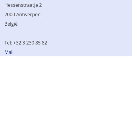
Hessenstraatje 2
2000 Antwerpen
België
Tel: +32 3 230 85 82
Mail
BTW BE 0861.077.215