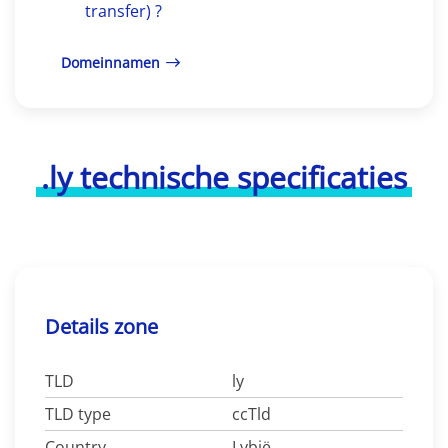
transfer) ?
Domeinnamen
.ly technische specificaties
Details zone
TLD
ly
TLD type
ccTld
Country
Lybië