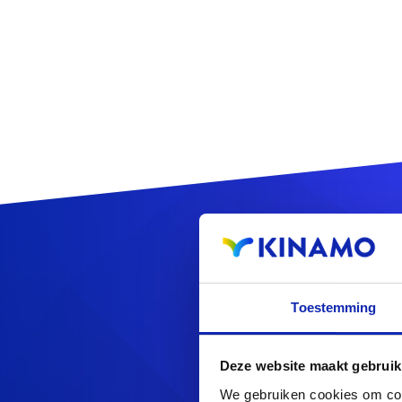
Reg
Toestemming
Deze website maakt gebruik
Op zoek naa
We gebruiken cookies om cont