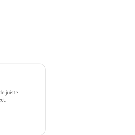
e juiste
ct.