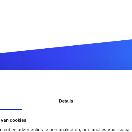
istreer uw
.london
domeinn
Details
.london
 van cookies
r meer domeinnaamextensies?
Ontdek hier ons volledig
ent en advertenties te personaliseren, om functies voor social