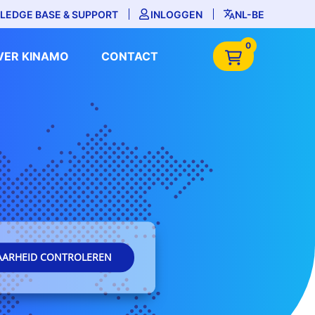
LEDGE BASE & SUPPORT
INLOGGEN
NL-BE
0
VER KINAMO
CONTACT
AARHEID CONTROLEREN