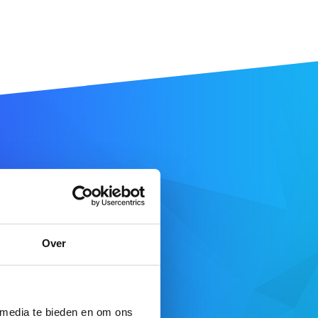
aam
Over
DOMEIN ZOEKEN
e aanbod
 media te bieden en om ons