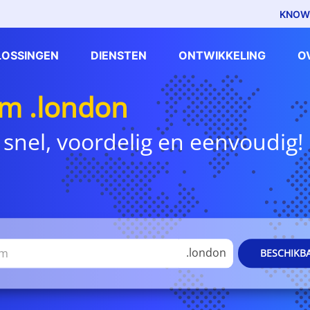
KNOW
LOSSINGEN
DIENSTEN
ONTWIKKELING
O
m .london
 snel, voordelig en eenvoudig!
.london
BESCHIKB