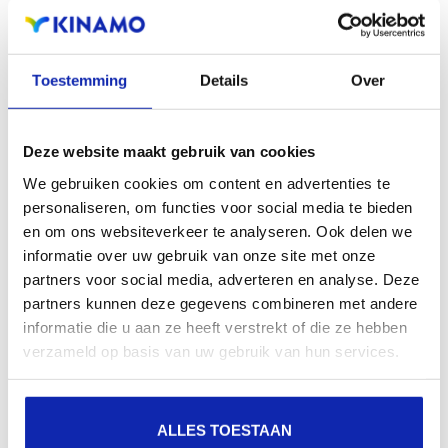
aanwezigheid en verbeterde aanwezigheid bij lokale
zoekresultaten in zoekmachines.
Toestemming
Details
Over
Registreer uw domeinnamen
Deze website maakt gebruik van cookies
We gebruiken cookies om content en advertenties te
personaliseren, om functies voor social media te bieden
en om ons websiteverkeer te analyseren. Ook delen we
informatie over uw gebruik van onze site met onze
partners voor social media, adverteren en analyse. Deze
partners kunnen deze gegevens combineren met andere
informatie die u aan ze heeft verstrekt of die ze hebben
verzameld op basis van uw gebruik van hun services.
ALLES TOESTAAN