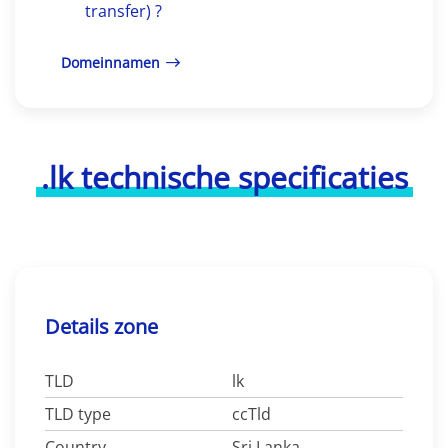
transfer) ?
Domeinnamen
.lk technische specificaties
Details zone
TLD
lk
TLD type
ccTld
Country
Sri Lanka