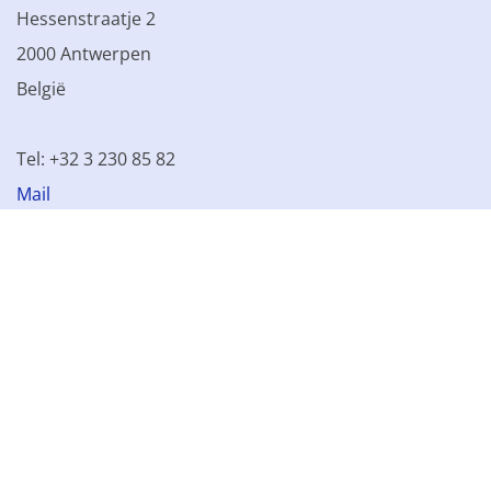
Hessenstraatje 2
2000 Antwerpen
België
Tel: +32 3 230 85 82
Mail
BTW BE 0861.077.215