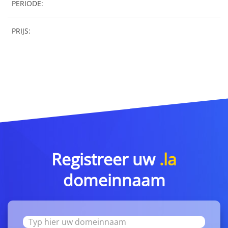
PERIODE:
PRIJS:
Registreer uw
.la
domeinnaam