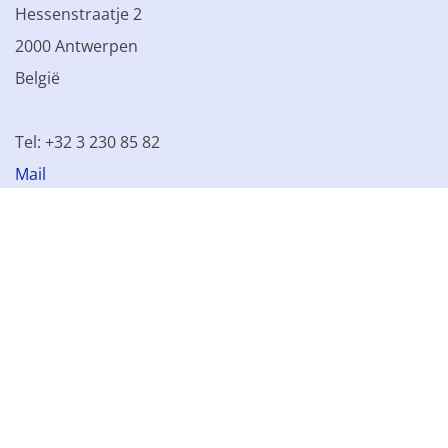
Hessenstraatje 2
2000 Antwerpen
België
Tel: +32 3 230 85 82
Mail
BTW BE 0861.077.215