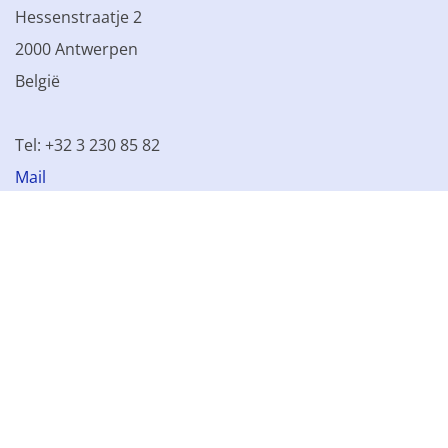
Hessenstraatje 2
2000 Antwerpen
België
Tel: +32 3 230 85 82
Mail
BTW BE 0861.077.215