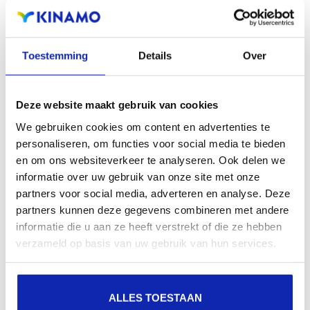
aanwezigheid en verbeterde aanwezigheid bij lokale
zoekresultaten in zoekmachines.
Toestemming
Details
Over
Registreer uw domeinnamen
Deze website maakt gebruik van cookies
We gebruiken cookies om content en advertenties te
personaliseren, om functies voor social media te bieden
en om ons websiteverkeer te analyseren. Ook delen we
informatie over uw gebruik van onze site met onze
partners voor social media, adverteren en analyse. Deze
partners kunnen deze gegevens combineren met andere
informatie die u aan ze heeft verstrekt of die ze hebben
verzameld op basis van uw gebruik van hun services.
ALLES TOESTAAN