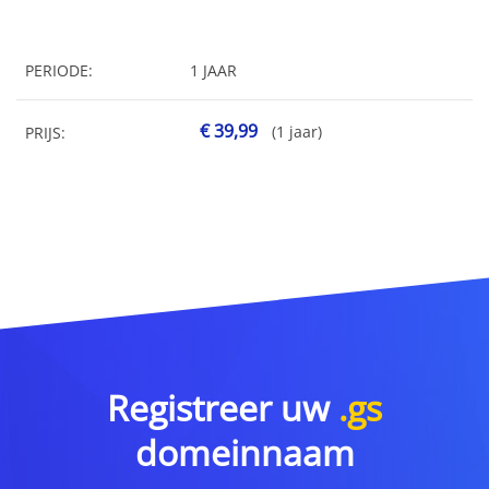
PERIODE:
1 JAAR
€ 39,99
(1 jaar)
PRIJS:
Registreer uw
.gs
domeinnaam