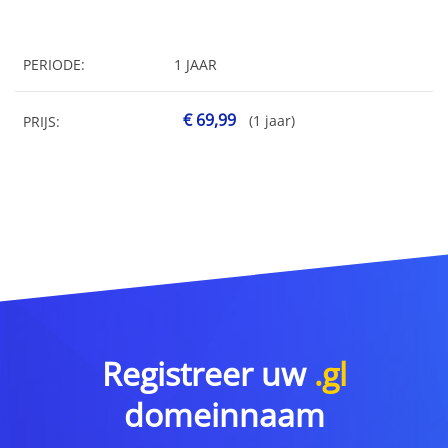
PERIODE:
1 JAAR
€ 69,99
(1 jaar)
PRIJS:
Registreer uw
.gl
domeinnaam