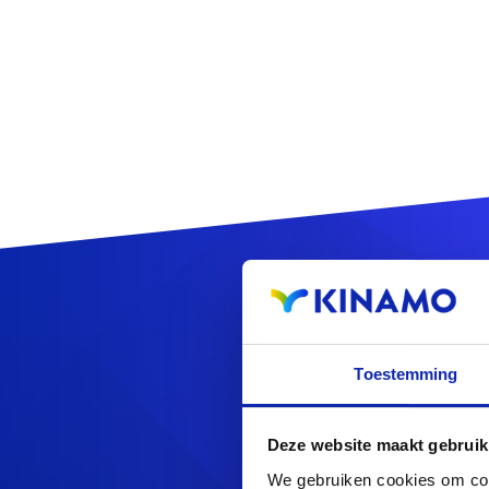
Reg
Toestemming
Deze website maakt gebruik
Op zoek naa
We gebruiken cookies om cont