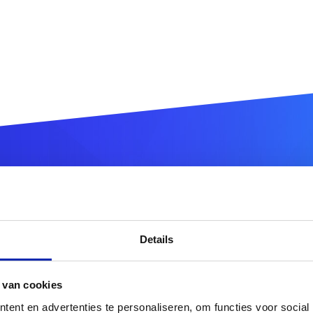
istreer uw
.com.br
domeinn
Details
.com.br
 van cookies
r meer domeinnaamextensies?
Ontdek hier ons volledig
ent en advertenties te personaliseren, om functies voor social