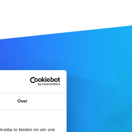
aam
Over
DOMEIN ZOEKEN
e aanbod
 media te bieden en om ons