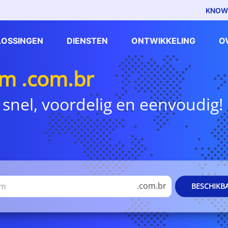
KNOW
LOSSINGEN
DIENSTEN
ONTWIKKELING
O
m .com.br
 snel, voordelig en eenvoudig!
.com.br
BESCHIKB