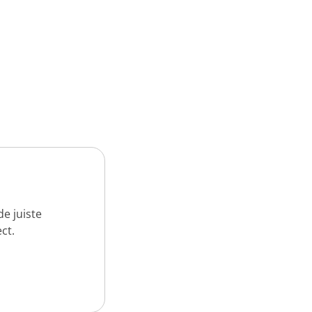
e juiste
ct.