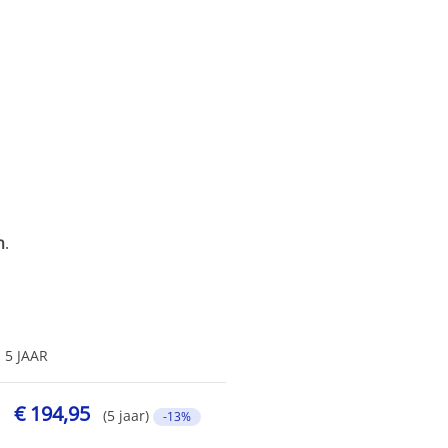
n
.
5 JAAR
€ 194,95
(5 jaar)
-13%