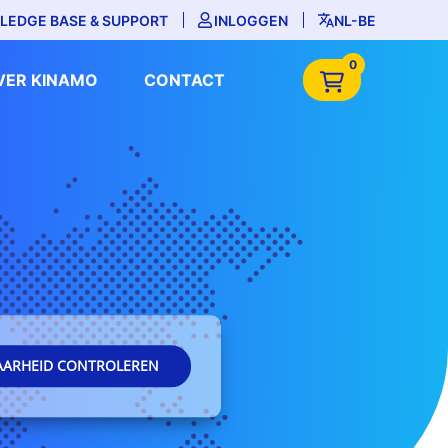
LEDGE BASE & SUPPORT
INLOGGEN
NL-BE
0
VER KINAMO
CONTACT
AARHEID CONTROLEREN