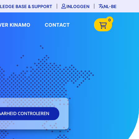
LEDGE BASE & SUPPORT
INLOGGEN
NL-BE
0
VER KINAMO
CONTACT
AARHEID CONTROLEREN