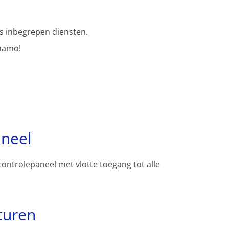
s inbegrepen diensten.
namo!
aneel
controlepaneel met vlotte toegang tot alle
turen