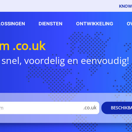
KNOW
LOSSINGEN
DIENSTEN
ONTWIKKELING
O
 .co.uk
 snel, voordelig en eenvoudig!
.co.uk
BESCHIKB