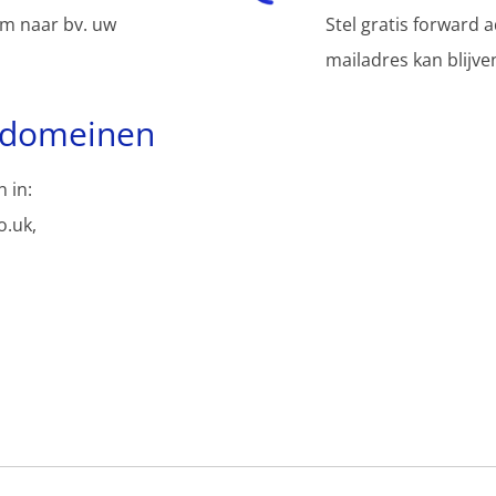
m naar bv. uw
Stel gratis forward 
mailadres kan blijv
bdomeinen
 in:
.uk,