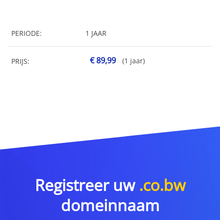
PERIODE:
1 JAAR
€ 89,99
(1 jaar)
PRIJS:
Registreer uw
.co.bw
domeinnaam