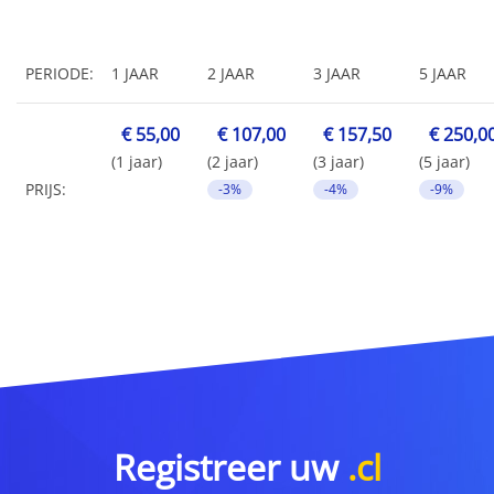
PERIODE:
1 JAAR
2 JAAR
3 JAAR
5 JAAR
€ 55,00
€ 107,00
€ 157,50
€ 250,0
(1 jaar)
(2 jaar)
(3 jaar)
(5 jaar)
PRIJS:
-3%
-4%
-9%
Registreer uw
.cl