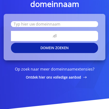
domeinnaam
.cl
DOMEIN ZOEKEN
Op zoek naar meer domeinnaamextensies?
Ontdek hier ons volledige aanbod