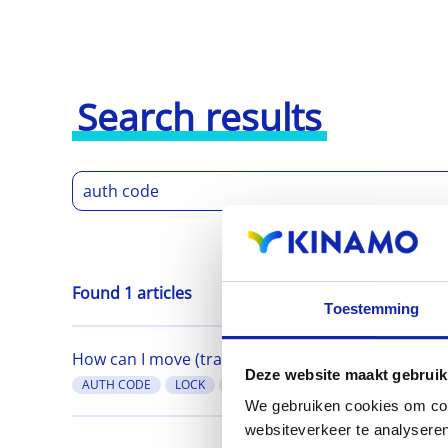
Search results
Found 1 articles
Toestemming
How can I move (transfer) a .com, .net or .org d
Deze website maakt gebruik
AUTH CODE
LOCK
TRANSFER
We gebruiken cookies om cont
websiteverkeer te analyseren