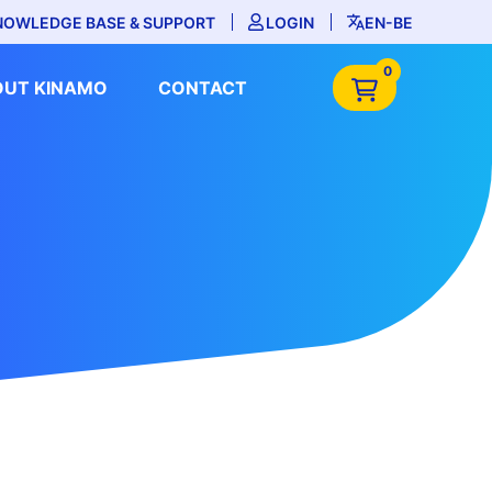
NOWLEDGE BASE & SUPPORT
LOGIN
EN-BE
0
OUT KINAMO
CONTACT