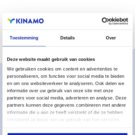
Toestemming
Details
Over
Deze website maakt gebruik van cookies
We gebruiken cookies om content en advertenties te
personaliseren, om functies voor social media te bieden
Solutions
en om ons websiteverkeer te analyseren. Ook delen we
Managed services
informatie over uw gebruik van onze site met onze
partners voor social media, adverteren en analyse. Deze
Managed dedicated servers
partners kunnen deze gegevens combineren met andere
Monitoring & metrics
informatie die u aan ze heeft verstrekt of die ze hebben
verzameld op basis van uw gebruik van hun services.
Cloud servers
Cloud storage