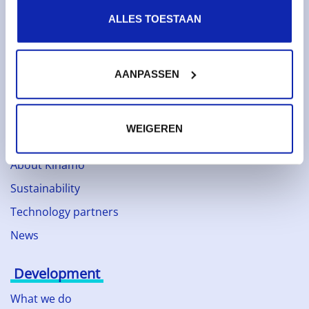
ALLES TOESTAAN
Services
Domain names
AANPASSEN
SSL certificates
Web hosting
WEIGEREN
About Kinamo
About Kinamo
Sustainability
Technology partners
News
Development
What we do