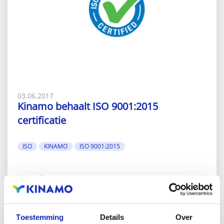
03.06.2017
Kinamo behaalt ISO 9001:2015
certificatie
ISO
KINAMO
ISO 9001:2015
Meer lezen
Toestemming
Details
Over
1
2
3
4
5
6
7