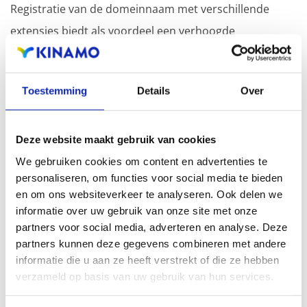
Registratie van de domeinnaam met verschillende
extensies biedt als voordeel een verhoogde
zichtbaarheid in zoekmachines, geografische
aanwezigheid en verbeterde aanwezigheid bij lokale
Toestemming
Details
Over
zoekresultaten in zoekmachines.
Registreer uw domeinnamen
Deze website maakt gebruik van cookies
We gebruiken cookies om content en advertenties te
personaliseren, om functies voor social media te bieden
en om ons websiteverkeer te analyseren. Ook delen we
informatie over uw gebruik van onze site met onze
partners voor social media, adverteren en analyse. Deze
partners kunnen deze gegevens combineren met andere
.it
informatie die u aan ze heeft verstrekt of die ze hebben
verzameld op basis van uw gebruik van hun services.
€ 15,99
Vanaf
/ jaar