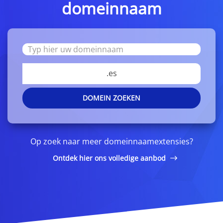
domeinnaam
.es
DOMEIN ZOEKEN
Op zoek naar meer domeinnaamextensies?
Ontdek hier ons volledige aanbod