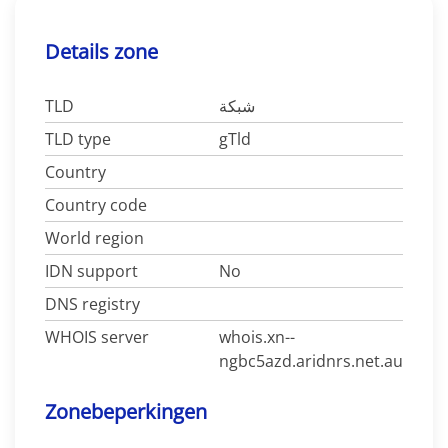
Details zone
TLD
شبكة
TLD type
gTld
Country
Country code
World region
IDN support
No
DNS registry
WHOIS server
whois.xn--
ngbc5azd.aridnrs.net.au
Zonebeperkingen