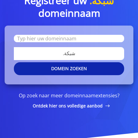
Registreer uw
.شبكة
domeinnaam
.شبكة
DOMEIN ZOEKEN
Op zoek naar meer domeinnaamextensies?
Ontdek hier ons volledige aanbod