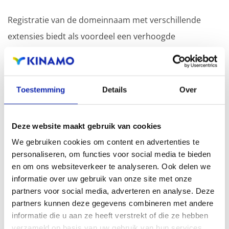
Registratie van de domeinnaam met verschillende
extensies biedt als voordeel een verhoogde
zichtbaarheid in zoekmachines, geografische
aanwezigheid en verbeterde aanwezigheid bij lokale
zoekresultaten in zoekmachines.
Toestemming
Details
Over
Registreer uw domeinnamen
Deze website maakt gebruik van cookies
We gebruiken cookies om content en advertenties te
personaliseren, om functies voor social media te bieden
en om ons websiteverkeer te analyseren. Ook delen we
informatie over uw gebruik van onze site met onze
partners voor social media, adverteren en analyse. Deze
partners kunnen deze gegevens combineren met andere
informatie die u aan ze heeft verstrekt of die ze hebben
verzameld op basis van uw gebruik van hun services.