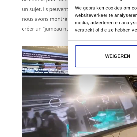
We gebruiken cookies om cont
un sujet, ils peuvent d'abord inspecter, tenir et f
websiteverkeer te analyseren
nous avons montré aux visiteurs comment le logici
media, adverteren en analys
créer un "jumeau numérique" sur lequel ils peuven
verstrekt of die ze hebben v
WEIGEREN