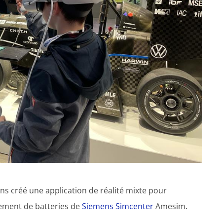
ns créé une application de réalité mixte pour
pement de batteries de
Siemens Simcenter
Amesim.