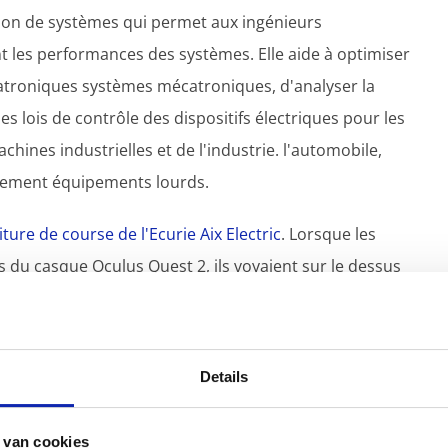
ion de systèmes qui permet aux ingénieurs
t les performances des systèmes. Elle aide à optimiser
roniques systèmes mécatroniques, d'analyser la
s lois de contrôle des dispositifs électriques pour les
chines industrielles et de l'industrie. l'automobile,
uipement équipements lourds.
iture de course de l'Ecurie Aix Electric
. Lorsque les
rs du casque Oculus Quest 2, ils voyaient sur le dessus
ils pouvaient découvrir des informations sur la
refroidissement de la batterie, les exigences de charge
lissement et la dégradation des batteries.
Details
 une icône à un endroit précis au-dessus de la voiture
 van cookies
e de l'application. Après avoir correctement activé