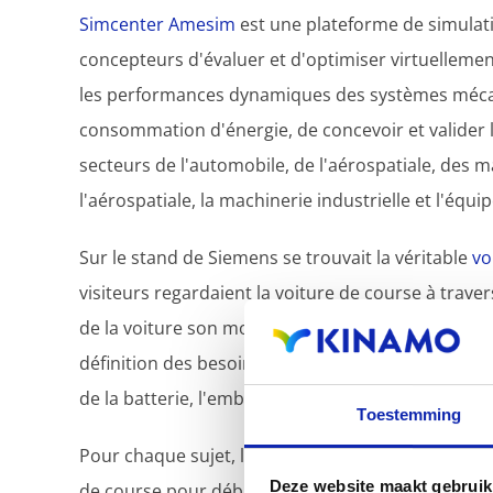
Simcenter Amesim
est une plateforme de simulat
concepteurs d'évaluer et d'optimiser virtuellemen
les performances dynamiques des systèmes mécat
consommation d'énergie, de concevoir et valider le
secteurs de l'automobile, de l'aérospatiale, des ma
l'aérospatiale, la machinerie industrielle et l'éq
Sur le stand de Siemens se trouvait la véritable
vo
visiteurs regardaient la voiture de course à trave
de la voiture son modèle CAD. Dans l'application, 
définition des besoins en matière de batterie, le 
de la batterie, l'emballement thermique et le vieil
Toestemming
Pour chaque sujet, les utilisateurs doivent placer
Deze website maakt gebruik
de course pour débloquer le niveau supplémentair