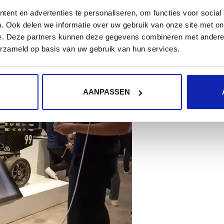
ent en advertenties te personaliseren, om functies voor social
aire pivoter les modèles CAD. En lien avec chaque sujet,
. Ook delen we informatie over uw gebruik van onze site met on
el Amesim est la solution dont ils ont besoin pour
e. Deze partners kunnen deze gegevens combineren met andere i
t effectuer des simulations et des optimisations.
erzameld op basis van uw gebruik van hun services.
AANPASSEN