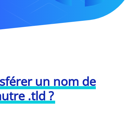
sférer un nom de
tre .tld ?