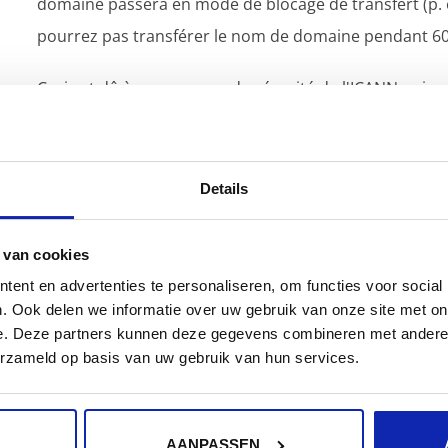
domaine passera en mode de blocage de transfert (p. 
pourrez pas transférer le nom de domaine pendant 60
Ceci est dû à une mesure de sécurité de l'ICANN qui 
adresse e-mail et de transférer ensuite un nom de do
Details
 van cookies
ent en advertenties te personaliseren, om functies voor social
. Ook delen we informatie over uw gebruik van onze site met on
e. Deze partners kunnen deze gegevens combineren met andere i
erzameld op basis van uw gebruik van hun services.
Comment choisir un bon nom de
domaine ?
AANPASSEN