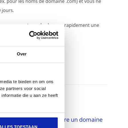
ex. pour les noms de domaine .com) et vous ne
 jours.
ne vous permet pas de changer rapidement une
maine.
Over
 media te bieden en om ons
ze partners voor social
nformatie die u aan ze heeft
Comment choisir entre un domaine
.com ou .be ?
ALLES TOESTAAN