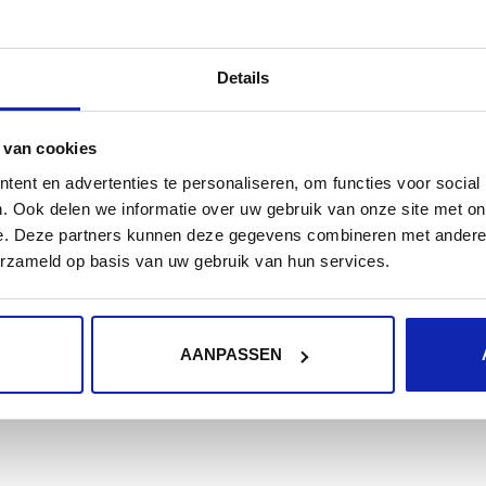
'Outlook
Details
 van cookies
ent en advertenties te personaliseren, om functies voor social
. Ook delen we informatie over uw gebruik van onze site met on
k 2011 pour Mac
e. Deze partners kunnen deze gegevens combineren met andere i
11
POP3
SMTP
erzameld op basis van uw gebruik van hun services.
r sortant (SMTP) de Kinamo
AANPASSEN