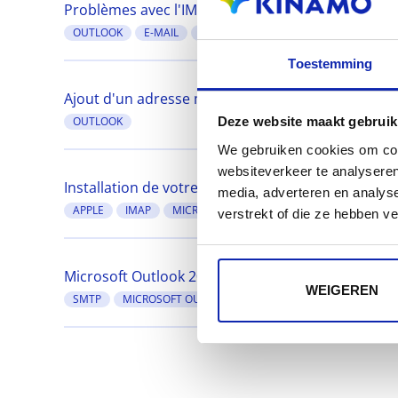
Problèmes avec l'IMAP dans la nouvelle version d
OUTLOOK
E-MAIL
IMAP
Toestemming
Ajout d'un adresse mail à Outlook
OUTLOOK
Deze website maakt gebruik
We gebruiken cookies om cont
websiteverkeer te analyseren
Installation de votre adresse e-mail dans Outloo
media, adverteren en analys
APPLE
IMAP
MICROSOFT OUTLOOK 2013
OUTLOOK 20
verstrekt of die ze hebben v
Microsoft Outlook 2013: configuration du serveu
WEIGEREN
SMTP
MICROSOFT OUTLOOK 2013