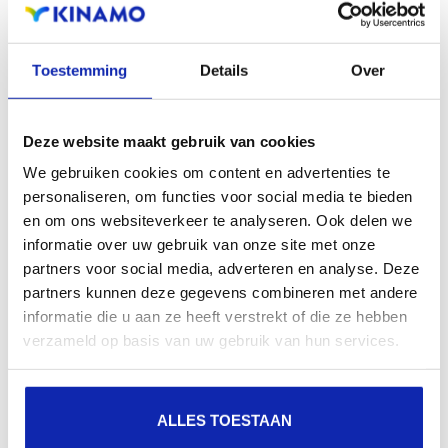
Puis-je choisir quels logiciels je veux installer sur mon
Toestemming
Details
Over
serveur?
CLOUD SERVERS
DEDICATED SERVERS
MANAGED HOSTING
VIRTUELE SERVERS
Deze website maakt gebruik van cookies
We gebruiken cookies om content en advertenties te
personaliseren, om functies voor social media te bieden
Puis-je gérer mon serveur virtuel moi-même via SSH ou
en om ons websiteverkeer te analyseren. Ook delen we
via Remote Desktop?
informatie over uw gebruik van onze site met onze
VIRTUELE SERVERS
partners voor social media, adverteren en analyse. Deze
partners kunnen deze gegevens combineren met andere
informatie die u aan ze heeft verstrekt of die ze hebben
verzameld op basis van uw gebruik van hun services.
ALLES TOESTAAN