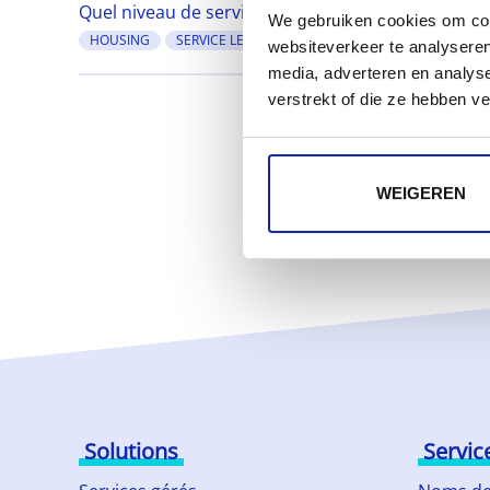
Quel niveau de service (SLA) est de vigueur sur u
We gebruiken cookies om cont
HOUSING
SERVICE LEVEL AGREEMENT
SLA
websiteverkeer te analyseren
media, adverteren en analys
verstrekt of die ze hebben v
WEIGEREN
Solutions
Servic