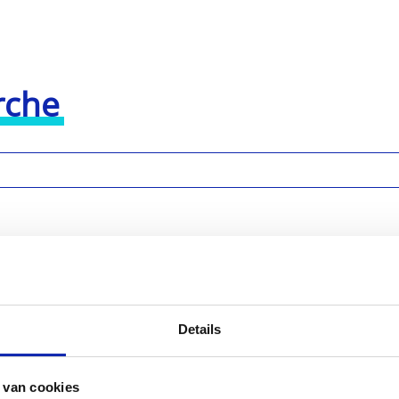
rche
ur un hébergement serveur dédié?
Details
 van cookies