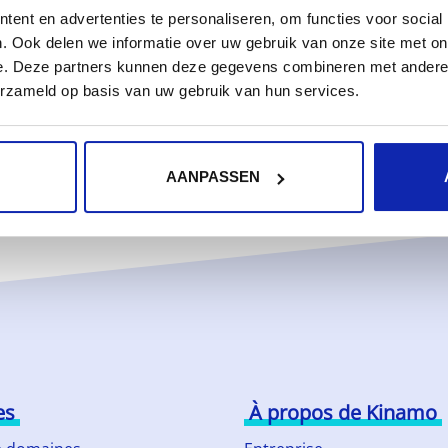
n hébergement serveur (co-location)?
ent en advertenties te personaliseren, om functies voor social
. Ook delen we informatie over uw gebruik van onze site met on
e. Deze partners kunnen deze gegevens combineren met andere i
erzameld op basis van uw gebruik van hun services.
AANPASSEN
es
À propos de Kinamo