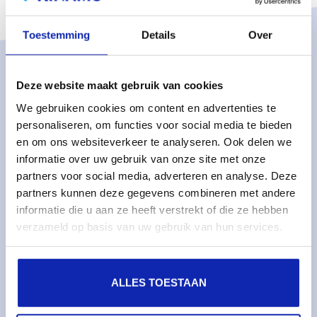
Toestemming
Details
Over
Solutions
Deze website maakt gebruik van cookies
Managed services
We gebruiken cookies om content en advertenties te
personaliseren, om functies voor social media te bieden
Managed dedicated servers
en om ons websiteverkeer te analyseren. Ook delen we
Monitoring & metrics
informatie over uw gebruik van onze site met onze
Cloud servers
partners voor social media, adverteren en analyse. Deze
partners kunnen deze gegevens combineren met andere
Cloud storage
informatie die u aan ze heeft verstrekt of die ze hebben
verzameld op basis van uw gebruik van hun services.
Services
Domain names
ALLES TOESTAAN
SSL certificates
Web hosting