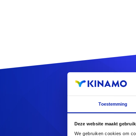
Enreg
Toestemming
Deze website maakt gebruik
Vous cherchez d'au
We gebruiken cookies om cont