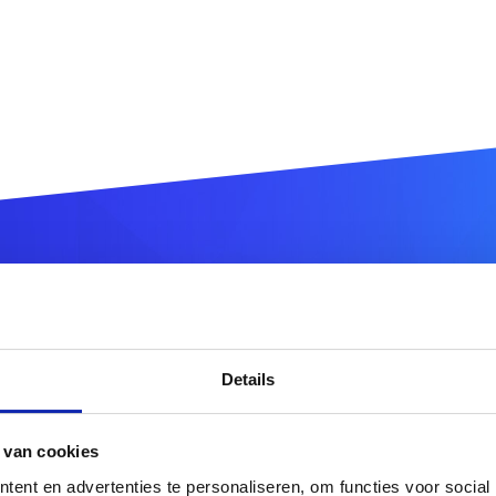
istrez votre nom de domai
Details
.pro
DOMAIN
 van cookies
tres extensions de noms de domaine ?
Découvrez notre of
ent en advertenties te personaliseren, om functies voor social