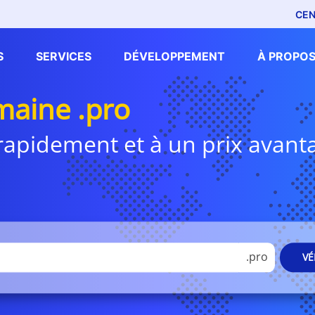
CEN
S
SERVICES
DÉVELOPPEMENT
À PROPOS
aine .pro
i rapidement et à un prix avan
.pro
VÉ