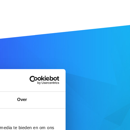
ne
.pro
.
Over
E DE RECHERCHE
fre complète ici
 media te bieden en om ons