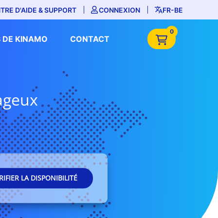
TRE D'AIDE & SUPPORT
CONNEXION
FR-BE
0
 DE KINAMO
CONTACT
tageux
RIFIER LA DISPONIBILITÉ