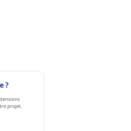
e ?
xtensions
re projet.