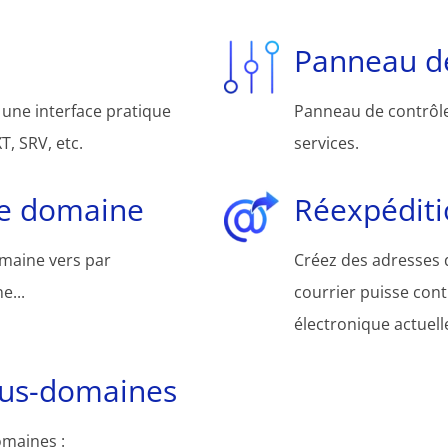
Panneau de
une interface pratique
Panneau de contrôle 
, SRV, etc.
services.
de domaine
Réexpéditi
omaine vers par
Créez des adresses d
e...
courrier puisse cont
électronique actuelle
ous-domaines
omaines :