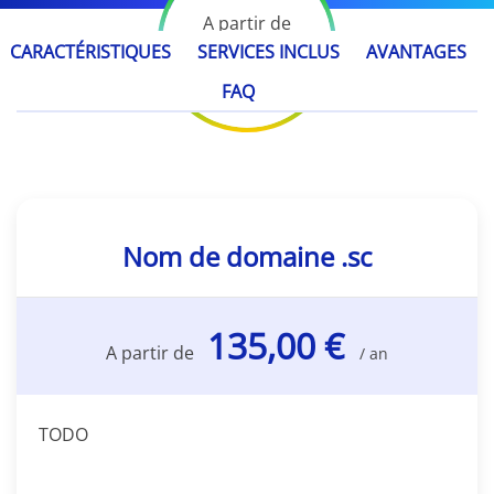
A partir de
135,00 €
CARACTÉRISTIQUES
SERVICES INCLUS
AVANTAGES
/ an
FAQ
Nom de domaine .sc
135,00 €
A partir de
/ an
TODO