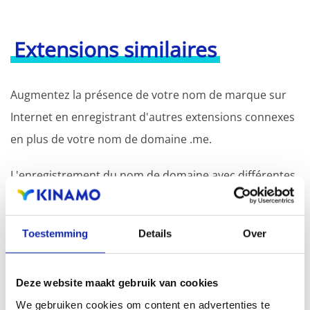
Extensions similaires
Augmentez la présence de votre nom de marque sur
Internet en enregistrant d'autres extensions connexes
en plus de votre nom de domaine .me.
L'enregistrement du nom de domaine avec différentes
extensions offre l'avantage d'une visibilité accrue dans
les moteurs de recherche, d'une présence
Toestemming
Details
Over
géographique et d'une meilleure présence dans les
résultats de recherche locaux des moteurs de
Deze website maakt gebruik van cookies
recherche.
We gebruiken cookies om content en advertenties te