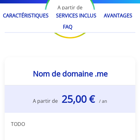
A partir de
25,00 €
CARACTÉRISTIQUES
SERVICES INCLUS
AVANTAGES
/ an
FAQ
Nom de domaine .me
25,00 €
A partir de
/ an
TODO