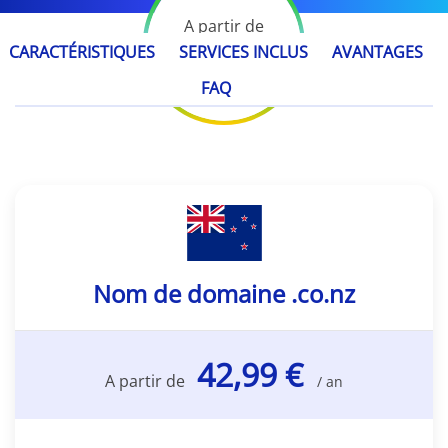
A partir de
42,99 €
CARACTÉRISTIQUES
SERVICES INCLUS
AVANTAGES
/ an
FAQ
Nom de domaine .co.nz
42,99 €
A partir de
/ an