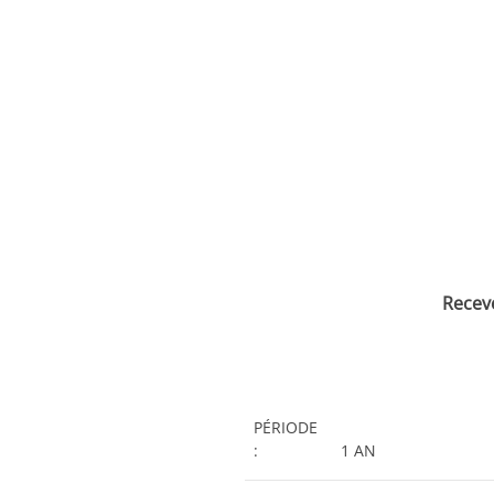
Recev
PÉRIODE
:
1 AN