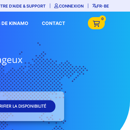
TRE D'AIDE & SUPPORT
CONNEXION
FR-BE
0
 DE KINAMO
CONTACT
tageux
RIFIER LA DISPONIBILITÉ