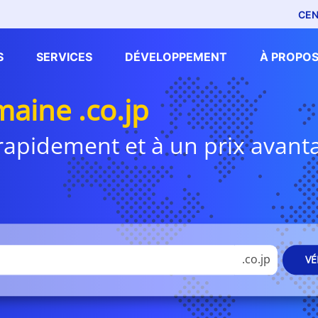
CEN
S
SERVICES
DÉVELOPPEMENT
À PROPOS
aine .co.jp
i rapidement et à un prix avan
.co.jp
VÉ