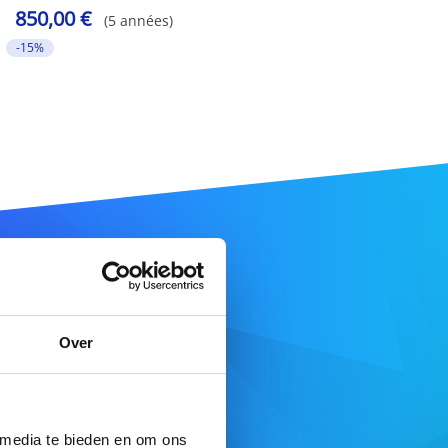
850,00 €
(5 années)
-15%
e
.co.jp
.
Over
E DE RECHERCHE
 media te bieden en om ons