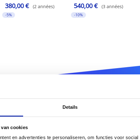
380,00 €
540,00 €
(2 années)
(3 années)
-5%
-10%
istrez votre nom de domain
Details
 van cookies
.co.jp
DOMAIN
ent en advertenties te personaliseren, om functies voor social