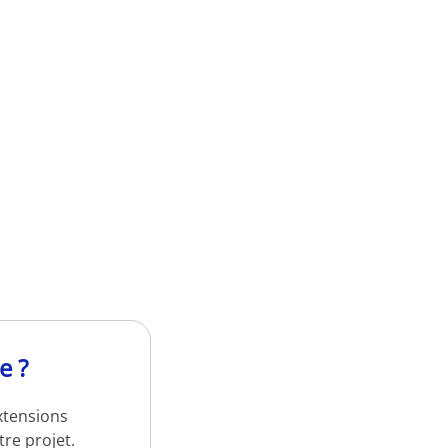
e ?
xtensions
re projet.