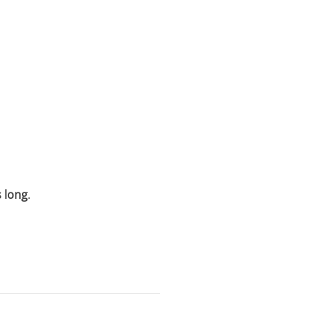
 long
.