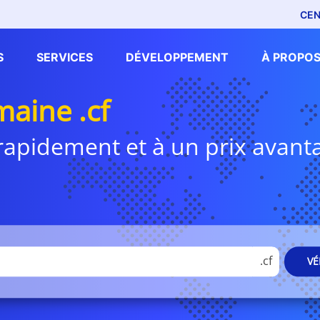
CEN
S
SERVICES
DÉVELOPPEMENT
À PROPOS
aine .cf
i rapidement et à un prix avan
.cf
VÉ