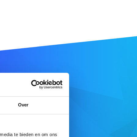
ne
.cf
.
Over
E DE RECHERCHE
 media te bieden en om ons