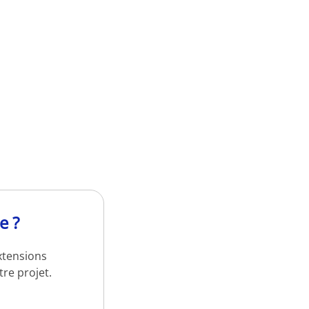
e ?
xtensions
re projet.