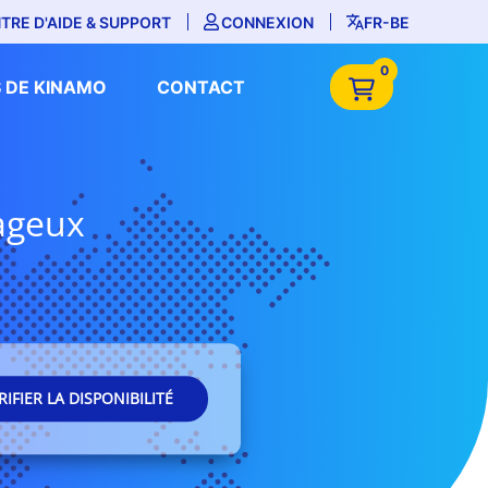
TRE D'AIDE & SUPPORT
CONNEXION
FR-BE
0
 DE KINAMO
CONTACT
tageux
RIFIER LA DISPONIBILITÉ