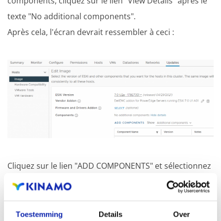
components, cliquez sur le lien "View Details" après le
texte "No additional components".
Après cela, l'écran devrait ressembler à ceci :
Cliquez sur le lien "ADD COMPONENTS" et sélectionnez
le composant importé "NVIDIA vGPU driver for
VMWare ESX" dans la liste. Cliquez ensuite sur "SELECT"
dans le coin inférieur droit.
Toestemming
Details
Over