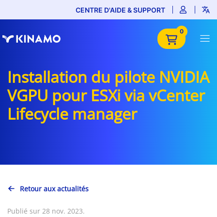
CENTRE D'AIDE & SUPPORT
0
Installation du pilote NVIDIA
VGPU pour ESXi via vCenter
Lifecycle manager
Retour aux actualités
Publié sur 28 nov. 2023.