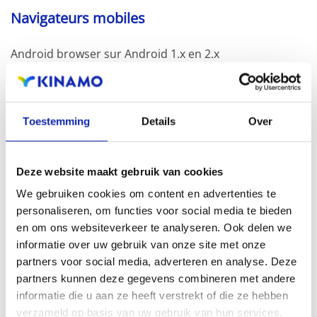
Navigateurs mobiles
Android browser sur Android 1.x en 2.x
Toestemming
Details
Over
Articles connexes
Deze website maakt gebruik van cookies
OpenSSL - commandes utiles
We gebruiken cookies om content en advertenties te
personaliseren, om functies voor social media te bieden
en om ons websiteverkeer te analyseren. Ook delen we
informatie over uw gebruik van onze site met onze
partners voor social media, adverteren en analyse. Deze
OpenSSL est véritablement le couteau suisse de la
partners kunnen deze gegevens combineren met andere
gestion de certificats, mais à l'instar du canif suisse, on
informatie die u aan ze heeft verstrekt of die ze hebben
passe un...
verzameld op basis van uw gebruik van hun services.