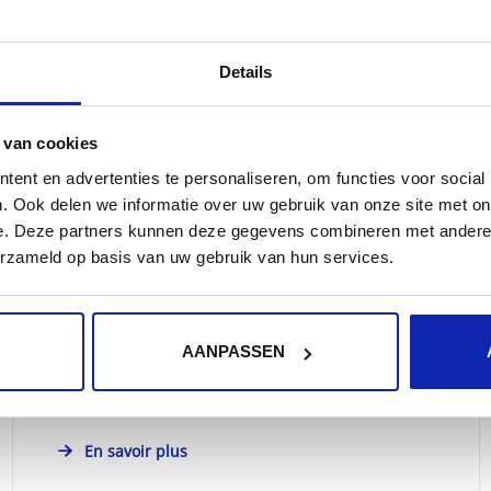
Details
 van cookies
Puis-je obtenir plus d'espace de
ent en advertenties te personaliseren, om functies voor social
stockage pour mon abonnement au
. Ook delen we informatie over uw gebruik van onze site met on
stockage cloud?
e. Deze partners kunnen deze gegevens combineren met andere i
erzameld op basis van uw gebruik van hun services.
L'espace de stockage Kinamo est facilement
extensible pour que vous disposiez toujours
AANPASSEN
d'un espace de stockage suffisant.
En savoir plus