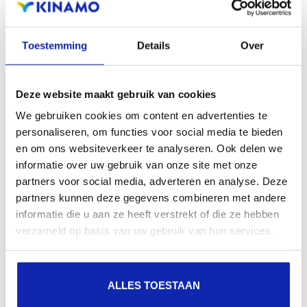
Articles connexes
Toestemming
Details
Over
Combien de temps faut-il avant de pouvoir
utiliser mon hébergement partagé?
Deze website maakt gebruik van cookies
We gebruiken cookies om content en advertenties te
Dès que nous avons reçu votre commande - et que le
personaliseren, om functies voor social media te bieden
en om ons websiteverkeer te analyseren. Ook delen we
paiement a été approuvé - l'hébergement de votre
informatie over uw gebruik van onze site met onze
site...
partners voor social media, adverteren en analyse. Deze
partners kunnen deze gegevens combineren met andere
informatie die u aan ze heeft verstrekt of die ze hebben
En savoir plus
verzameld op basis van uw gebruik van hun services.
ALLES TOESTAAN
Qu'est-ce que l'hébergement web?