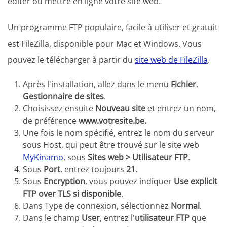
éditer ou mettre en ligne votre site web.
Un programme FTP populaire, facile à utiliser et gratuit
est FileZilla, disponible pour Mac et Windows. Vous
pouvez le télécharger à partir du
site web de FileZilla
.
Après l'installation, allez dans le menu
Fichier
,
Gestionnaire de sites
.
Choisissez ensuite
Nouveau site
et entrez un nom,
de préférence
www.votresite.be.
Une fois le nom spécifié, entrez le nom du serveur
sous Host, qui peut être trouvé sur le site web
MyKinamo
, sous
Sites web >
Utilisateur FTP
.
Sous
Port
, entrez toujours
21
.
Sous
Encryption
, vous pouvez indiquer
Use explicit
FTP over TLS si disponible
.
Dans Type de connexion, sélectionnez
Normal
.
Dans le champ
User
, entrez l'
utilisateur FTP
que