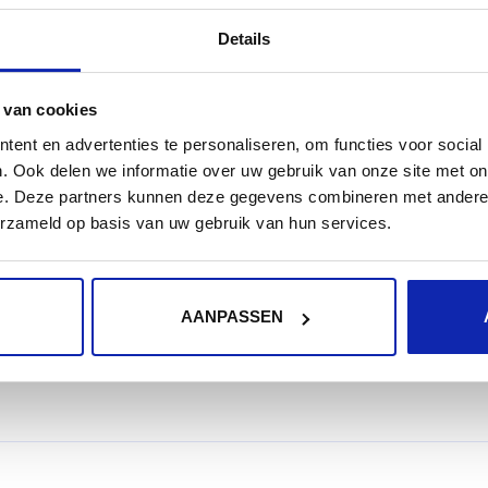
A record 93.94.105.153

AAAA record 2a00:1140:0200:0000::12

Details
CNAME record web-php53-lc0.hosting.kinamo.be
 van cookies
PHP 5.2.10
ent en advertenties te personaliseren, om functies voor social
. Ook delen we informatie over uw gebruik van onze site met on
e. Deze partners kunnen deze gegevens combineren met andere i
A record 93.94.105.102

AAAA record 2a00:1140:0200:0000::10

erzameld op basis van uw gebruik van hun services.
CNAME record web-php52-lc0.hosting.kinamo.be
AANPASSEN