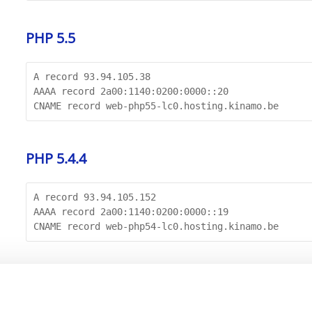
PHP 5.5
A record 93.94.105.38

AAAA record 2a00:1140:0200:0000::20

CNAME record web-php55-lc0.hosting.kinamo.be
PHP 5.4.4
A record 93.94.105.152

AAAA record 2a00:1140:0200:0000::19

CNAME record web-php54-lc0.hosting.kinamo.be
PHP 5.3.3