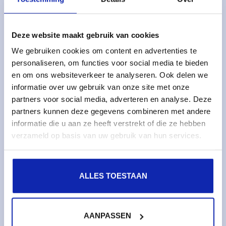
Services gérés
Serveurs dédiés gérés
Deze website maakt gebruik van cookies
Surveillance & métriques
We gebruiken cookies om content en advertenties te
Serveurs cloud
personaliseren, om functies voor social media te bieden
en om ons websiteverkeer te analyseren. Ook delen we
Stockage cloud
informatie over uw gebruik van onze site met onze
partners voor social media, adverteren en analyse. Deze
Services
partners kunnen deze gegevens combineren met andere
informatie die u aan ze heeft verstrekt of die ze hebben
Noms de domaines
verzameld op basis van uw gebruik van hun services.
Certificats SSL
Hébergement web
ALLES TOESTAAN
À propos de Kinamo
Entreprise
AANPASSEN
Responsabilité sociale