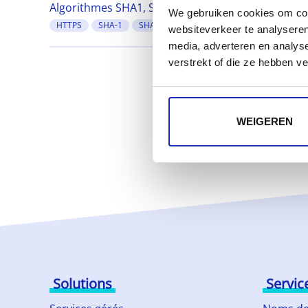
Algorithmes SHA1, SHA2, et SHA256
We gebruiken cookies om cont
HTTPS
SHA-1
SHA-2
SHA-256
websiteverkeer te analyseren
media, adverteren en analys
verstrekt of die ze hebben v
WEIGEREN
Solutions
Servic