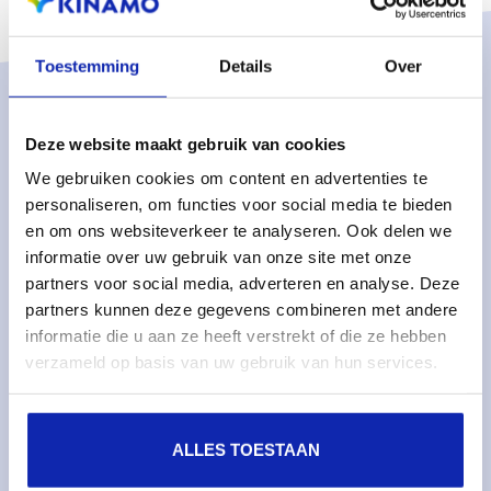
Toestemming
Details
Over
Solutions
Deze website maakt gebruik van cookies
Services gérés
We gebruiken cookies om content en advertenties te
Serveurs dédiés gérés
personaliseren, om functies voor social media te bieden
en om ons websiteverkeer te analyseren. Ook delen we
Surveillance & métriques
informatie over uw gebruik van onze site met onze
Serveurs cloud
partners voor social media, adverteren en analyse. Deze
Stockage cloud
partners kunnen deze gegevens combineren met andere
informatie die u aan ze heeft verstrekt of die ze hebben
verzameld op basis van uw gebruik van hun services.
Services
Noms de domaines
Certificats SSL
ALLES TOESTAAN
Hébergement web