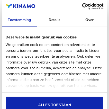
Via MyKinamo, vous pouvez facilement modifier les
coordonnées de votre compte (rue, numéro, code
Toestemming
Details
Over
postal et ville).
Deze website maakt gebruik van cookies
En savoir plus
We gebruiken cookies om content en advertenties te
personaliseren, om functies voor social media te bieden
en om ons websiteverkeer te analyseren. Ook delen we
informatie over uw gebruik van onze site met onze
Pourquoi est-ce que je vois plusieurs
partners voor social media, adverteren en analyse. Deze
entreprises auxquelles je peux me connecter
partners kunnen deze gegevens combineren met andere
informatie die u aan ze heeft verstrekt of die ze hebben
dans MyKinamo ?
verzameld op basis van uw gebruik van hun services.
Dans MyKinamo, une seule adresse e-mail et un seul
ALLES TOESTAAN
identifiant vous permettent d'accéder à plusieurs