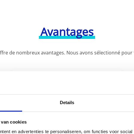
Avantages
offre de nombreux avantages. Nous avons sélectionné pour v
Details
Synchronisation parfaite
Synchronisez vos fichiers en toute
 van cookies
simplicité entre votre ordinateur,
ent en advertenties te personaliseren, om functies voor social