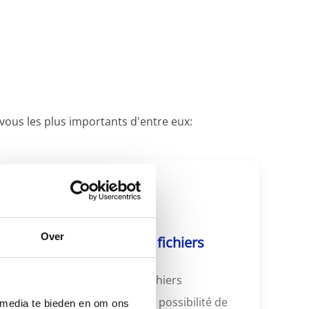
ous les plus importants d'entre eux:
Over
Partage sécurisé de fichiers
Accès permanent aux fichiers
importants, y compris la possibilité de
 media te bieden en om ons